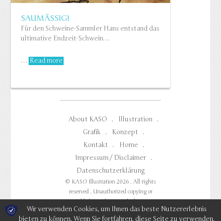
SAUMÄSSIG!
Für den Schweine-Sammler Hans entstand das
ultimative Endzeit-Schwein…
…
Read more
About KASO
Illustration
Grafik
Konzept
Kontakt
Home
Impressum / Disclaimer
Datenschutzerklärung
© KASO Illustration 2026 . All rights
reserved . Unauthorized copying or
publishing of any work shown
Wir verwenden Cookies, um Ihnen das beste Nutzererlebnis
prohibited.
bieten zu können. Wenn Sie fortfahren, diese Seite zu verwenden,