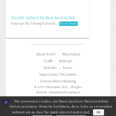
SHAPE SENSATION KAMPAGNE
Konzept für Triumph (Asien)…
Read more
About KASO
Illustration
Grafik
Konzept
Kontakt
Home
Impressum / Disclaimer
Datenschutzerklärung
© KASO Illustration 2026 . All rights
reserved . Unauthorized copying or
publishing of any work shown
Wir verwenden Cookies, um Ihnen das beste Nutzererlebnis
prohibited.
bieten zu können. Wenn Sie fortfahren, diese Seite zu verwenden,
nehmen wir an, dass Sie damit einverstanden sind.
OK