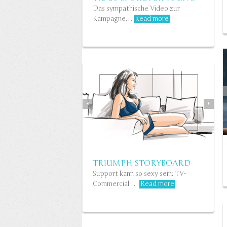
SENSATION KONZEPT
Das sympathische Video zur
Kampagne…
Read more
Luftig-leichtes Konzept für
Triumph…
Read more
TRIUMPH STORYBOARD
Support kann so sexy sein: TV-
Commercial …
Read more
SHAPE SENSATION
STORYBOARD
Figurbetonter TV-Spot für Triumph
Asien…
Read more