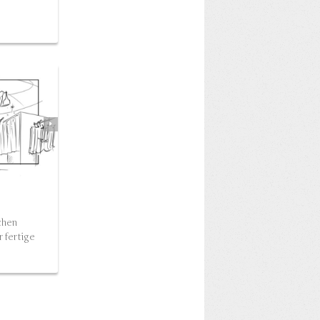
UCTION
chen
r fertige