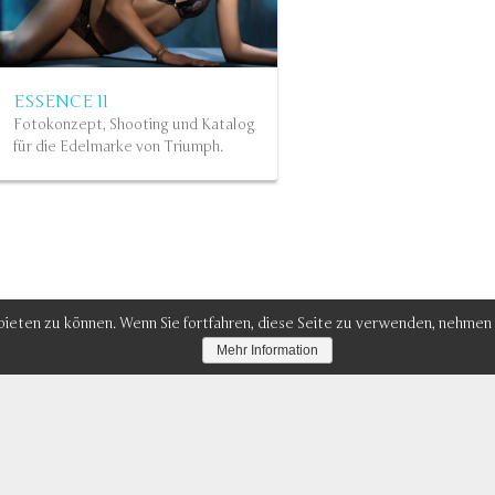
NEW SEXY IN ASIA
ESSENCE II
(KONZEPT)
Fotokonzept, Shooting und Katalog
Werbekampagne für Triu
für die Edelmarke von Triumph.
(Asien)…
Read more
eten zu können. Wenn Sie fortfahren, diese Seite zu verwenden, nehmen wi
Mehr Information