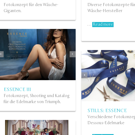
SHAPE SENSATION
Fotokonzept für den Wäsche-
Diverse Fotokonzepte fü
Hier der Spot zur
Triumph-
KAMPAGNE
Giganten.
Wäsche-Hersteller
Kampagne „Lace Shaper“
(Asien)…
Konzept für Triumph (As
Read more
Read more
…
Read more
ESSENCE III
Fotokonzept, Shooting und Katalog
für die Edelmarke von Triumph.
SHOOTINGBOARD
ESSENCE
TRIUMPH
STILLS: ESSENCE
Verschiedene Fotokonzep
Dessous-Edelmarke