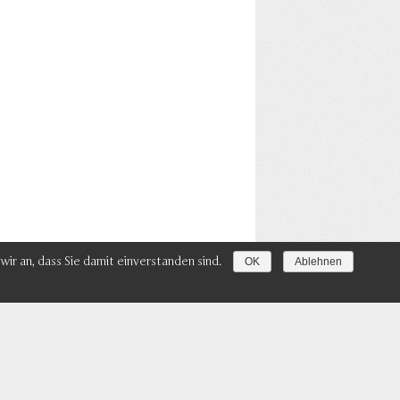
mph
r an, dass Sie damit einverstanden sind.
OK
Ablehnen