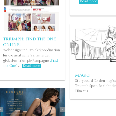
…
Read more
TRIUMPH: FIND THE ONE –
ONLINE!
Webdesign und Projektkoordination
für die asiatische Variante der
MAKE-UP FÜR DEN BODY
globalen Triumph-Kampagne
„Find
STORYBOARD: SED
360° Konzept für Triumph (Asien)…
the One“
…
Read more
Read more
MAGIC!
Storyboard für den magis
Triumph-Spot. So sieht de
Film aus …