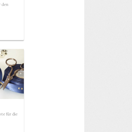
r den
ien)…
te für die