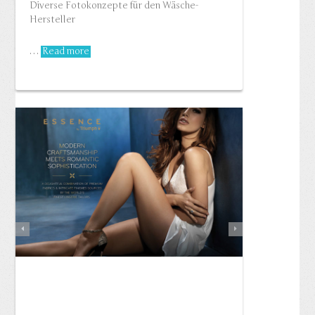
Diverse Fotokonzepte für den Wäsche-
Hersteller
…
Read more
MAKE-UP FÜR DEN BODY
360° Konzept für Triumph (Asien)…
Read more