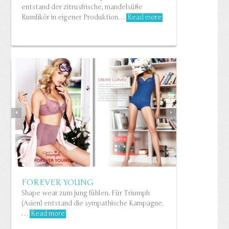
TRIUMPH: FIND THE ONE –
entstand der zitrusfrische, mandelsüße
ONLINE!
Rumlikör in eigener Produktion…
Read more
Webdesign und Projektkoordination für die
asiatische Variante der globalen Triumph-
Kampagne
„Find the One“
…
Read more
FOREVER YOUNG
Shape wear zum jung fühlen. Für Triumph
(Asien) entstand die sympathische Kampagne.
ABGEHOBEN: MAGIC SPACER
…
Read more
Konzept & Art Direction für Triumph’s