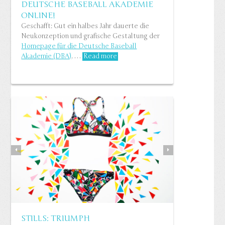
DEUTSCHE BASEBALL AKADEMIE
ONLINE!
Geschafft: Gut ein halbes Jahr dauerte die
Neukonzeption und grafische Gestaltung der
SHAPE SENSATION KAMPAGNE
Homepage für die Deutsche Baseball
Konzept für Triumph (Asien)…
Read more
Akademie (DBA)
. …
Read more
ESSENCE
STILLS: TRIUMPH