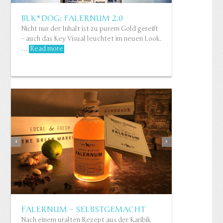
»81,6 KG« FOOD-ART-BOOK
BLK*DOG: FALERNUM 2.0
„Lebensmittel bewusster konsumieren“ – so
Nicht nur der Inhalt ist zu purem Gold gereift
lautet die Botschaft des Kunst-Koch-Buches
– auch das Key Visual leuchtet im neuen Look.
der Fotografen
Julia Hildebrand & Ingolf
…
Read more
Hatz
. Von KaSo stammt das komplette Buch-
Design.…
Read more
FALERNUM – SELBSTGEMACHT
Nach einem uralten Rezept aus der Karibik